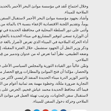
وخلال اجتماع عُقد في مؤسسة موانئ البحر الأحمر بالحديدة،
الملاحية للميناء.
يوماً، وتقديم اللجنة الاقتصادية الإعفاء بنسبة ٤٩ بالمائة من جمارك البضائع والسلع الواردة إلى ميناء الحديدة.
وأثنى على دور السلطة المحلية في محافظة الحديدة في تهي
أن الوزارة تسعى لتوفير المشاريع في ميناء الحديدة بالتعاون
أداء الحركة الملاحية في الميناء الذي تعرض لأضرار بالغة جر
وذكر وزير النقل أن الجهود ستشمل، خلال الفترة المقبلة، إ
وضعه الطبيعي، نظراً لما تعرض له من عدوان وتدمير من قِب
الملاحي.
وثمَّن عالياً دور القيادة الثورية والمجلس السياسي الأع
والحصار، مؤكدا أن فتح الموانئ والمطارات ورفع الحصار م
التجارية ضرورة ملحَّة، وخطوة مهمة بعد ثمانية أعوام من ال
فيما أكد محافظ الحديدة محمد عياش قحيم، الحرص على بذل 
لاستقبال سفن الحاويات، وترتيب تهيئة العمل في موانئ الب
الملاحي وحركة دخول السفن للميناء.