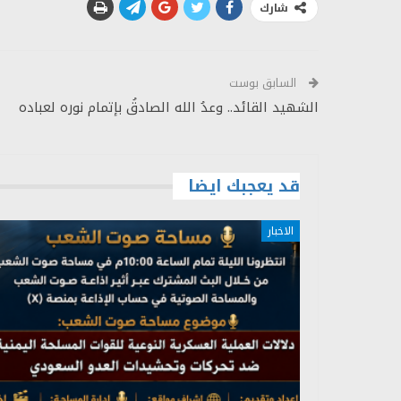
شارك
السابق بوست
الشهيد القائد.. وعدُ الله الصادقُ بإتمام نوره لعباده
قد يعجبك ايضا
الاخبار