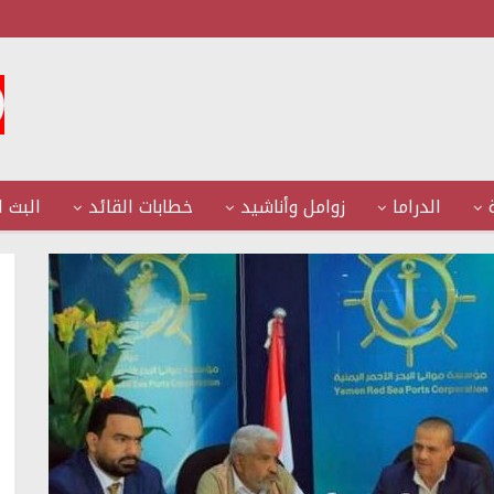
الدراما
زوامل وأناشيد
خطابات القائد
البث ا