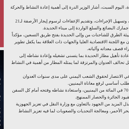
 اليوم السبت، أشار الوزير الدرة إلى أهمية إعادة النشاط والحركة
وأشاد بجهود مؤسسة موانئ البحر الأحمر لاستقبال السفن، وتسهيل الإجراءات، وتقديم الإعفاءات لرسوم إيجار الأرصفة لـ21
ئة الطرق للشاحنات من وإلى الحديدة بفتح طريق التسعين، مؤكداً
 مع اللجنة الاقتصادية العليا والجهات ذات العلاقة بما يكفل تطوير
اء قصف معداته وآلياته.
عادة تأهيل مطار الحديدة بما يتسنى تشغيله وإعادة نشاطه إلى
ل تحالف العدوان والمرتزقة لما يمثله المطار من أهمية في النشاط
لى في الانتصار لحقوق الشعب اليمني على مدى سنوات العدوان
طلب أساسي لرفع معاناة اليمنيين.
واعتبر الوزير الدرة ميناء الحديدة المنفذ الرئيسي لأكثر من 70 في المائة من اليمنيين، واستعادة نشاطه وفتحه أمام كل السفن
قيود الجائرة والحصار الممنهج.
المزيد من الجهود بالتعاون مع وزارة النقل في تعزيز الجهوزية
حر الأحمر، ومعالجة التحديات والصعوبات لما فيه تعزيز النشاط