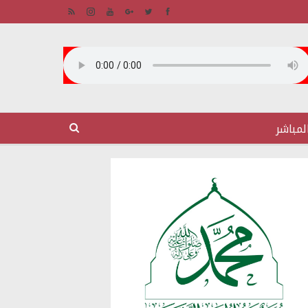
لمباشر