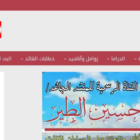
الدراما
زوامل وأناشيد
خطابات القائد
البث ا