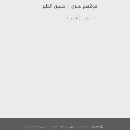
فوقهم نسري – حسين الطير
السابق
التالي
© 2026 - صوت الشعب 97.1. حقوق النسخ محفوظة.