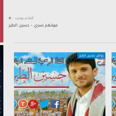
أسفل
لزيادة
أو
القادم بوست
خفض
فوقهم نسري – حسين الطير
مستوى
الصوت.
زوامل حسين الطير