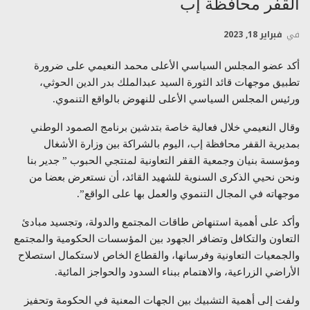
القفر محافظة إب
في
فبراير 18, 2023
أكد عضو المجلس السياسي الأعلى محمد النعيمي على ضرورة
تطبيق موجهات قائد الثورة السيد عبدالملك بدر الدين الحوثي،
ورئيس المجلس السياسي الأعلى للنهوض بالواقع التنموي.
وقال النعيمي خلال فعالية خاصة بتدشين برنامج الصمود الوطني
بمديرية القفر محافظة إب، اليوم بالشراكة بين وزارة الأشغال
ومؤسسة بنيان وجمعية القفر التعاونية لمنتجي الحبوب ” جدير بنا
ونحن نحيي الذكرى السنوية للشهيد القائد، أن نستعرض بعضا من
موجهاته في المجال التنموي والعمل بها على الواقع”.
وأكد على أهمية استنهاض طاقات المجتمع والدولة، وتجسيد مبادئ
التعاون والتكافل وتضافر الجهود بين المؤسسات الحكومية والمجتمع
والجمعيات التعاونية وفرسانها، والقطاع الخاص لاستكمال استصلاح
الأراضي الزراعية، والاهتمام ببناء السدود والحواجز المائية.
ولفت إلى أهمية التشبيك بين الجهات المعنية في الحكومة وتحفيز