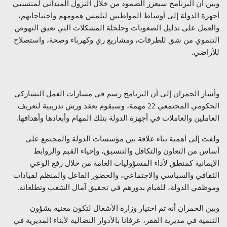
وبين أن البرنامج سيعزز الصمود من خلال النزول الميداني لمنتسبي
أجهزة الدولة إلى أوساط المواطنين لتلمس همومهم واحتياجاتهم،
والعمل على تذليل الصعوبات وحلحلة المشكلات التي تعيق النهوض
التنموي من شق للطرقات، ومشاريع ري وكهرباء وصحة، واستصلاح
للأراضي.
وأشار الحمران إلى أن البرنامج رسم في مسارات العمل التشاركي
الحكومي المجتمعي 22 مهمة، وسيقوم بعقد ورش تدريبية لتعريف
العاملين والعاملات في أجهزة الدولة بتلك المهام وأبعادها وأهدافها.
ولفت إلى أهمية بناء علاقة بين مؤسسات الدولة والمجتمع على
أساس من التعاون والتكافل والتنسيق، وإحياء القيم والروابط
الإيمانية كمنطق لأداء المسؤوليات العامة من خلال رفع الوعي
الثقافي والسياسي والاجتماعي، والحضور الفاعل والمنظم لقيادات
وموظفي الدولة، للقيام بدورهم في تحقيق آمال الشعب وتطلعاته.
وبين الحمران أنه تم اختيار وزارة الأشغال لتكون معنية بشؤون
التنمية في مديرية القفر، عرفانا بالأدوار النضالية لأبناء المديرية في