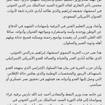
محسن بأحر التعازي لقائد الثورة السيد عبدالملك بدر الدين الحوثي
في استشهاد شقيقه إبراهيم والذي طالته أيادي غادرة تابعة لأدوات
العدوان الأمريكي السعودي.
وأشاد وزير التعليم الفني في البرقية بإسهامات الشهيد في الدفاع
عن الوطن ووحدته وأمنه واستقراره ومواجهة العدوان وأدواته، سائلا
الله العلي القدير أن يتغمده بواسع رحمته ويسكنه فسيح جناته ويلهم
أهله وذويه الصبر والسلوان.
هذا نعى حزب الحرية التنموي استشهاد إبراهيم بدرالدين الحوثي،
الذي طالته أيادي الغدر والخيانة والعمالة للعدو الأمريكي الإسرائيلي.
وأدان حزب الحرية في بيان هذا السلوك الإجرامي الذي ينتهجه العدو
باستهداف الرموز والشخصيات الوطنية والذي يعكس حالة الإفلاس
التي وصل إليها العدو وأدواته بعد فشلهم في تحقيق نصر عسكري أو
سياسي.
من جانبه بعث وزير النفط والمعادن أحمد عبد الله دارس برقية عزاء
ومواساة إلى قائد الثورة السيد عبدالملك بدر الدين الحوثي في