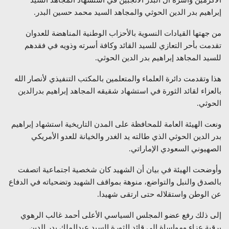
الأكرمين وأسرة آل البدر الأنجبين في استشهاد المجاهد السيد
إبراهيم بدر الدين الحوثي والمجاهد السيد محمد حسين البدر.
من جهتها القيادات النسوية بالأحزاب الوطنية المناهضة للعدوان
تقدمت بأحر التعازي للسيد القائد وكافة أسرته وذويه في فقدهم
للسيد المجاهد إبراهيم بدر الدين الحوثي.
هذا وتقدمت دائرة العلماء والمتعلمين بالمكتب التنفيذي لأنصار الله
بالعزاء لقائد الثورة في استشهاد شقيقه المجاهد إبراهيم بدرالدين
الحوثي.
ونعت الهيئة العامة للمحافظة على المدن التاريخية استشهاد إبراهيم
بدر الدين الحوثي الذي طالته يد الغدر والخيانة للعدو الأمريكي
الصهيوني السعودي الإماراتي.
وأوضحت الهيئة في بيان أن الشهيد كان شخصية اجتماعية اتصفت
بالصدق والنبل والتواضع، منوهة بمواقف الشهيد وتضحياته في الدفاع
عن الوطن واستقلاله حتى ارتقى شهيدا.
إلى ذلك رفع عضو المجلس السياسي الأعلى أحمد غالب الرهوي
برقية عزاء ومواساة إلى قائد الثورة السيد عبدالملك بدر الدين