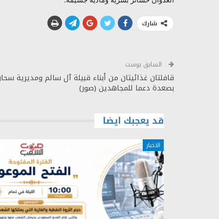
العدوان خسائر بشرية ومادية جسيمة.
شارك
السابق بوست
قافلتان غذائيتان من أبناء قبيلة آل سالم ومديرية سحار
بصعدة دعما للمجاهدين (صور)
قد يعجبك ايضا
الاخبار