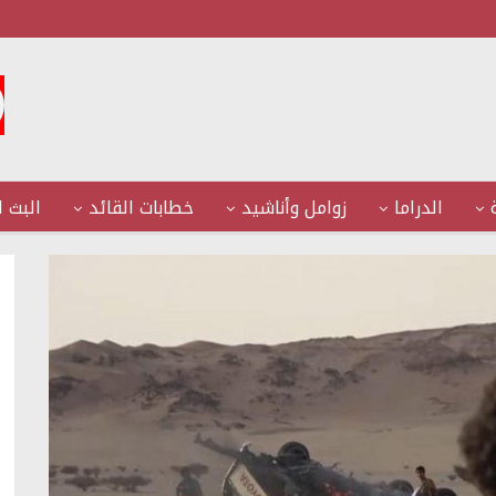
الدراما
زوامل وأناشيد
خطابات القائد
البث ا