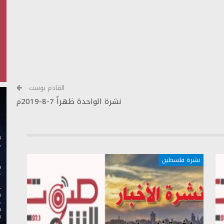
أسفل
لزيادة
أو
خفض
مستوى
الصوت.
القادم بوست
نشرة الواحدة ظهراً 7-8-2019م
نشرة فلسطين