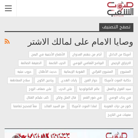
تصفح التصنيف
وصايا الامام على لمالك الاشتر
أمريكا من الداخل
أيام من جهنم العدوان
الأطماع الأجنبية في اليمن
الارتزاق الرخيص
البرنامج الثقافي اليومي
الحرب الناعمة
الحقيقة الضائعة
المشروع
المشروع القرآني
الهوية الإيمانية
حديث الأطلال
حروب عبثيه
حكاية الموت لأمريكا
حوار القرن
رايات الهدى
رياحين الكون
سلاح المقاطعة
سيد القول والفعل
عالم التكنولوجيا
على الدرب
على ضفاف الروح
في رحاب الوصي
في ضور القمر
قال المثل ولكن
كتب عليكم القتال
كنوز من تراث الهوية
لماذا الموت لأمريكا
مع السيد القائد
معاً لتصحيح ثقافتنا
مغيبات في التاريخ