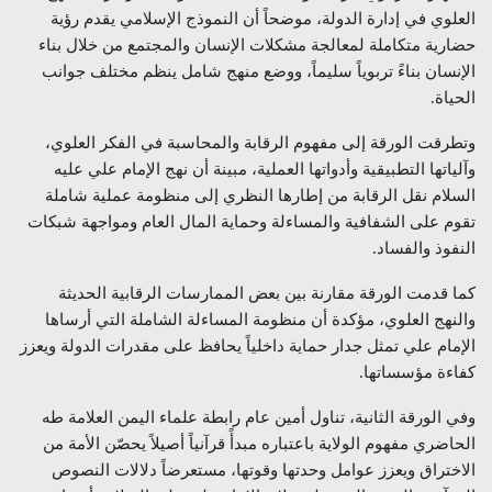
العلوي في إدارة الدولة، موضحاً أن النموذج الإسلامي يقدم رؤية
حضارية متكاملة لمعالجة مشكلات الإنسان والمجتمع من خلال بناء
الإنسان بناءً تربوياً سليماً، ووضع منهج شامل ينظم مختلف جوانب
الحياة.
وتطرقت الورقة إلى مفهوم الرقابة والمحاسبة في الفكر العلوي،
وآلياتها التطبيقية وأدواتها العملية، مبينة أن نهج الإمام علي عليه
السلام نقل الرقابة من إطارها النظري إلى منظومة عملية شاملة
تقوم على الشفافية والمساءلة وحماية المال العام ومواجهة شبكات
النفوذ والفساد.
كما قدمت الورقة مقارنة بين بعض الممارسات الرقابية الحديثة
والنهج العلوي، مؤكدة أن منظومة المساءلة الشاملة التي أرساها
الإمام علي تمثل جدار حماية داخلياً يحافظ على مقدرات الدولة ويعزز
كفاءة مؤسساتها.
وفي الورقة الثانية، تناول أمين عام رابطة علماء اليمن العلامة طه
الحاضري مفهوم الولاية باعتباره مبدأً قرآنياً أصيلاً يحصّن الأمة من
الاختراق ويعزز عوامل وحدتها وقوتها، مستعرضاً دلالات النصوص