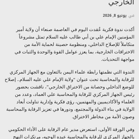
الخارجي
في
يونيو 8, 2026
أكدت ندوة فكرية عُقدت اليوم في العاصمة صنعاء أن ولاية أمير
المؤمنين الإمام علي بن أبي طالب عليه السلام تمثل مشروعاً
متكاملاً للإصلاح الداخلي، ومنظومة حصينة لحماية الأمة من
الاختراقات الخارجية، بما يعزز عوامل القوة والوحدة والثبات في
مواجهة التحديات.
الندوة التي نظمتها رابطة علماء اليمن بالتعاون مع الجهاز المركزي
للرقابة والمحاسبة تحت عنوان “ولاية الإمام علي عليه السلام.. إصلاح
للوضع الداخلي وحصانة من الاختراق الخارجي”، ناقشت بحضور
رئيس الجهاز المركزي للرقابة والمحاسبة علي العماد، وعدد من
العلماء والأكاديميين والمهتمين، رؤى فكرية وإدارية تناولت أبعاد
الولاية في بناء الدولة والمجتمع، ودورها في تعزيز الرقابة والمحاسبة
وصون الأمة من مخاطر الاختراق.
وفي الورقة الأولى، استعرض مدير عام الرقابة على الأداء الحكومي
بالجهاز المركزي للرقابة والمحاسبة عبده الوجيه، مرتكزات النهج