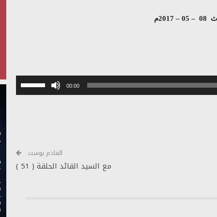
 08
– 05 – 2017م
استخدم
00:00
مفاتيح
الأسهم
أعلى/
أسفل
لزيادة
أو
القادم بوست
خفض
مع السيد القائد الحلقة ( 51 )
مستوى
الصوت.