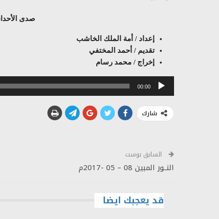
صدى الأحداث
إعداد / أمة الملك الخاشب
تقديم / أحمد المختفي
إخراج / محمد رسام
مشغل
00:00
الصوت
شارك
السابق بوست
النــور المبين 08 – 05 -2017م
قد يعجبك ايضا