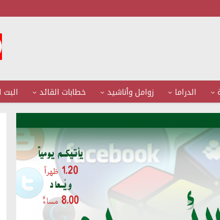
الدراما
زوامل وأناشيد
خطابات القائد
البث ا