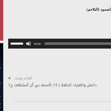
لصمود (التلاحم)
استخدم
00:00
مفاتيح
الأسهم
أعلى/
أسفل
لزيادة
أو
القادم بوست
خفض
داعش والغبراء الحلقة ( 15 )أمسك بي أن أستطعت ج1
مستوى
الصوت.