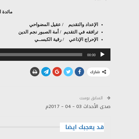
مائدة ا
الإعداد والتقديم / عقيل المضواحي
ترافقه في التقديم / أمة الصبور نجم الدين
الإحراج الإذاعي / رقية الكبســي
مشغل
00:00
الصوت
شارك
السابق بوست
صدى الأحداث 03 – 04 – 2017م
قد يعجبك ايضا