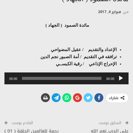
في
فبراير 4, 2017
مائدة الصمود ( الجهاد )
الإعداد والتقديم / عقيل المضواحي
ترافقه في التقديم / أمة الصبور نجم الدين
الإحراج الإذاعي / رقية الكبســي
مشغل
00:00
00:00
الصوت
شارك
السابق بوست
القادم بوست
على الدرب_نعم الله
رحمة للعالمين الحلقة ( 01 )