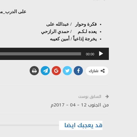
على الدرب_معرفة
فكرة وحوار / عبدالله على
يعده لـكـم / حمدي الرازحي
يخرجة إذاعياً / أمين كعيبه
مشغل
00:00
الصوت
شارك
السابق بوست
من الجنوب 12 – 04 – 2017م
قد يعجبك ايضا