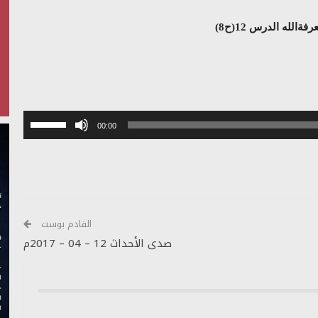
الله الدرس 12(ح8)
استخدم
00:00
مفاتيح
الأسهم
أعلى/
أسفل
لزيادة
أو
القادم بوست
خفض
صدى الأحداث 12 – 04 – 2017م
مستوى
الصوت.