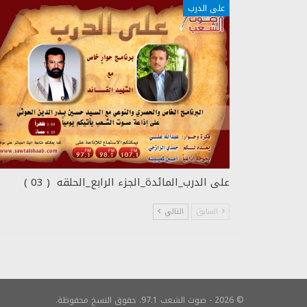
على الدرب
على الدرب_المائدة_الجزء الرابع_الحلقه ( 03 )
السابق
التالي
© 2026 - صوت الشعب 97.1. حقوق النسخ محفوظة.