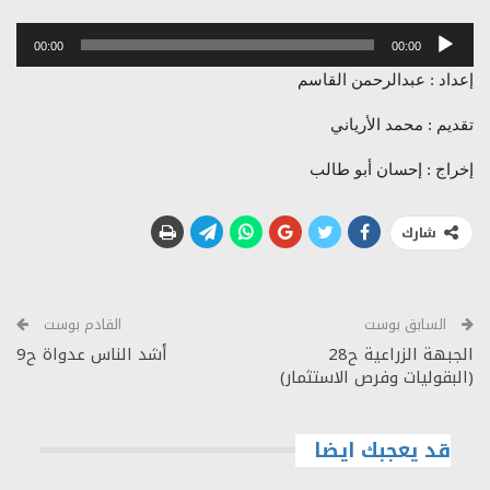
مشغل
00:00
00:00
الصوت
إعداد : عبدالرحمن القاسم
تقديم : محمد الأرياني
إخراج : إحسان أبو طالب
شارك
السابق بوست
القادم بوست
الجبهة الزراعية ح28
أشد الناس عدواة ح9
(البقوليات وفرص الاستثمار)
قد يعجبك ايضا