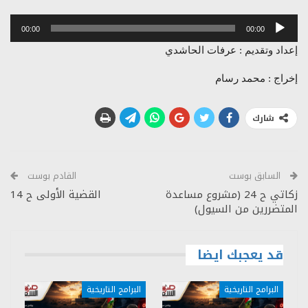
مشغل
00:00
00:00
الصوت
إعداد وتقديم : عرفات الحاشدي
إخراج : محمد رسام
شارك
السابق بوست
القادم بوست
زكاتي ح 24 (مشروع مساعدة
القضية الأولى ح 14
المتضررين من السيول)
قد يعجبك ايضا
البرامج التاريخية
البرامج التاريخية