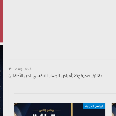
أعلى/
أسفل
لزيادة
أو
خفض
مستوى
الصوت.
القادم بوست
دقائق صحيةح23(أمراض الجهاز التنفسي لدى الأطفال)
البرامج الدينية