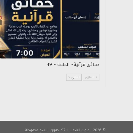
حقائق قرآنية– الحلقة – 49
السابق
التالي
© 2026 - صوت الشعب 97.1. حقوق النسخ محفوظة.