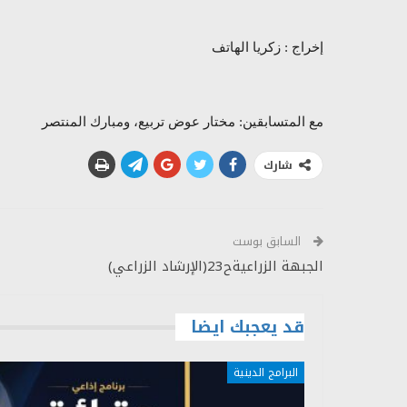
إخراج : زكريا الهاتف
مع المتسابقين: مختار عوض تربيع، ومبارك المنتصر
شارك
السابق بوست
الجبهة الزراعيةح23(الإرشاد الزراعي)
قد يعجبك ايضا
البرامج الدينية