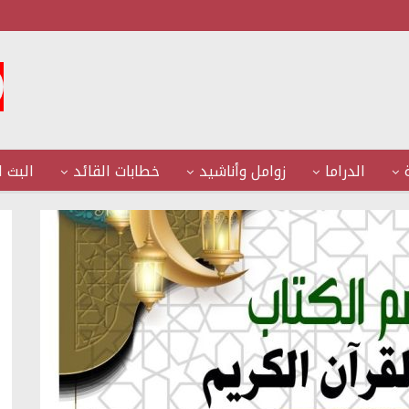
الدراما
زوامل وأناشيد
خطابات القائد
البث ا