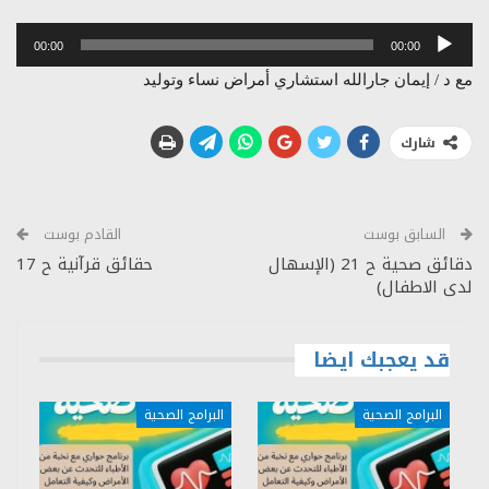
مشغل
00:00
00:00
الصوت
مع د / إيمان جارالله استشاري أمراض نساء وتوليد
شارك
السابق بوست
القادم بوست
دقائق صحية ح 21 (الإسهال
حقائق قرآنية ح 17
لدى الاطفال)
قد يعجبك ايضا
البرامج الصحية
البرامج الصحية