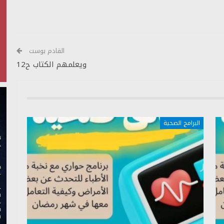
أعلى/
أسفل
لزيادة
أو
خفض
القادم بوست
مستوى
ويعلمهم الكتاب ح12
الصوت.
البرامج الصحية