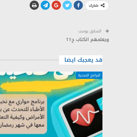
شارك
السابق بوست
ويعلمهم الكتاب ح11
قد يعجبك ايضا
البرامج الصحية