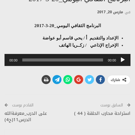
في
مارس 20, 2017
البرنامج الثقافي اليومي_20-3-2017
الإعداد والتقديم أ / يحي قاسم أبو عواضة
الإخراج الإذاعي / زكــريا الهاتف
مشغل
00:00
00:00
الصوت
شارك
السابق بوست
القادم بوست
استراحة محارب الحلقة ( 44 )
على الدرب_معرفةالله
الدرس11(ح4)