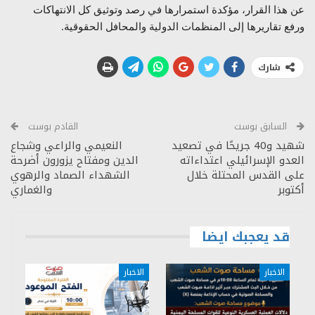
عن هذا القرار، مؤكدة استمرارها في رصد وتوثيق كل الانتهاكات
ورفع تقاريرها إلى المنظمات الدولية والمحافل الحقوقية.
شارك
السابق بوست
القادم بوست
شهيد و40 جريحًا في تصعيد
النعيمي والراعي وشجاع
العدو الإسرائيلي اعتداءاته
الدين ومفتاح يزورون أضرحة
على القدس المحتلة خلال
الشهداء الصماد والرهوي
أكتوبر
والغماري
قد يعجبك ايضا
الاخبار
الاخبار