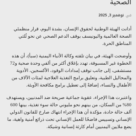
الصحية
في
نوفمبر 3, 2025
أدانت الهيئة الوطنية لحقوق الإنسان، بشدة اليوم، قرار منظمتَي
الصحة العالمية واليونيسف بوقف الدعم الصحي عن نحو ثُلثي
المناطق الحرة.
وأوضحت الهيئة، في بيان تلقته وكالة الأنباء اليمنية (سبأ)، أن هذه
الخطوة غير المسبوقة، تهدد بإغلاق أكثر من ألفي وحدة صحية و72
مستشفى، إلى جانب توقف إمدادات الوقود، الأكسجين، الأدوية
والمحاليل الطبية، وتعليق برامج التغذية العلاجية لمئات الآلاف من
الأطفال والنساء، إضافةً إلى تعطيل برامج مكافحة الأوبئة.
واعتبرت هذا الإجراء، عقوبة جماعية صريحة ضد المدنيين، ويستهدف
80% من السكان، من بينهم نحو مليوني حالة سوء تغذية، بينها 600
ألف حالة حادة، مؤكدة أن هذا الإجراء انتهاك صارخ للقانون الدولي
الإنساني وتسييس فاضحًا للعمل الإنساني تحت ذرائع أمنية واهية، ما
يضع ملايين اليمنيين أمام كارثة إنسانية وشيكة.