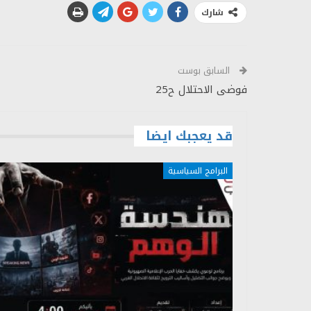
شارك
السابق بوست
فوضى الاحتلال ح25
قد يعجبك ايضا
البرامج السياسية