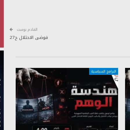
أعلى/
أسفل
لزيادة
أو
خفض
القادم بوست
مستوى
فوضى الاحتلال ح27
الصوت.
البرامج السياسية