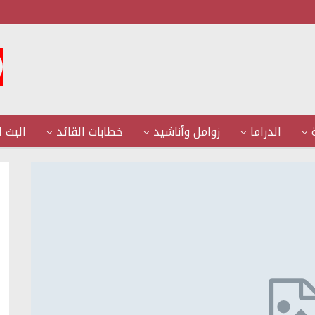
الدراما
زوامل وأناشيد
خطابات القائد
البث ا