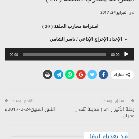
في
فبراير 24, 2017
استراحة محارب الحلقة ( 20 )
الإعداد الإخراج الإذاعي / ياسر الشامي
مشغل
00:00
00:00
الصوت
شارك
السابق بوست
القادم بوست
رحلة الأثير ( 21 ) مدينة ثلاء _
النــور المبين24-2-2017م
عمران
قد يعجبك ايضا