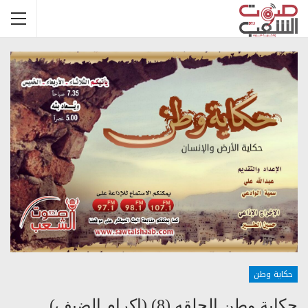
حكاية وطن
حكاية وطن الحلقه (8) (اكرام الضيف)