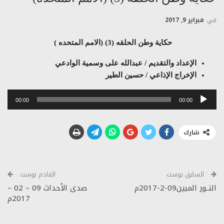
في
فبراير 9, 2017
حكاية وطن الحلقه (3) (الامم المتحده )
الإعداد والتقديم / عبدالله على وسمية الوادعي
الإخراج الإذاعي / حسين الطير
مشغل
00:00
00:00
الصوت
شارك
السابق بوست
القادم بوست
النــور المبين09-2-2017م
صدى الأحداث 09 – 02 –
2017م