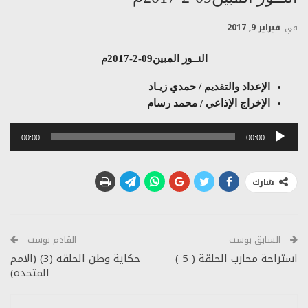
في
فبراير 9, 2017
النــور المبين09-2-2017م
الإعداد والتقديم / حمدي زيـاد
الإخراج الإذاعي / محمد رسام
مشغل
00:00
00:00
الصوت
شارك
السابق بوست
القادم بوست
استراحة محارب الحلقة ( 5 )
حكاية وطن الحلقه (3) (الامم
المتحده)