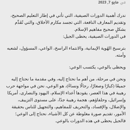
في
مايو 7, 2023
ندرك أهمية الدورات الصيفية، التي تأتي في إطار التعليم الصحيح،
وتقديم المعارف النافعة، التي تجسد مكارم الأخلاق، والتي تُقَدِّم
بشكلٍ صحيح مفاهيم الإسلام.
في الدورات الصيفية، يحظى الجيل:
بترسيخ الهُوية الإيمانية، والانتماء الراسخ، الواعي، المسؤول، لشعبه
وأمته.
ويحظى بالوعي، يكتسب الوعي:
ونحن في مرحلة، من أهم ما نحتاج إليه، وفي مقدمة ما نحتاج إليه
جميعًا (كبارًا وصغارًا، رجالًا ونساءً)، هو الوعي، نحن في مواجهة حرب
رهيبة في هذا العصر، يقودها أعداء الإسلام، اليهود والنصارى، أمريكا
وإسرائيل، وحلفاؤهم، هجمة رهيبة جدًا، على مستوى التزييف،
والإضلال، والإفساد، والتحريف للمفاهيم، والتجهيل للناس بحقيقة
الأمور، تقديم صورة مغلوطة عن كل الأشياء، نحتاج إلى الوعي؛
فالجيل يحظى في هذه الدورات بالوعي.