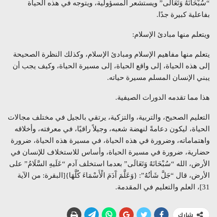
“سُبْحَانَهُ وَتَعَالَى” ويستشعر المسؤولية، ويتوجه في هذه الحياة
بفاعلية كبيرة جدًا.
ويتعلم منها مبادئ الإسلام:
يتعلم منها مفاهيم الإسلام ومبادئ الإسلام، وكذلك النظرة الصحيحة
إلى هذه الحياة، إلى واقع الحياة، إلى مسيرة الحياة، وكيف يجب أن
يبني الإنسان المسلم مسيرة حياته.
هذا مما تقدمه الدورات الصيفية.
التعليم الصحيح، والتربية، والتزكية، يرتقي بالجيل في مختلف مجالات
الحياة، ليكون دعامةً لنهضة شعبه، وجيلاً راقيًا، في معرفته، وأخلاقه
واهتماماته، وضرورة في هذه الحياة، في مسيرة هذه الحياة، ضرورة
حضارية، ضرورة في مسيرة الحياة، وأساس للاستخلاف للإنسان في
الأرض، الله “سُبْحَانَهُ وَتَعَالَى” بعدما استخلف آدم “عَلَيهِ السَّلَامُ” على
الأرض، قال “جَلَّ شَأنُهُ”: {وَعَلَّمَ آَدَمَ الْأَسْمَاءَ كُلَّهَا}[البقرة: من الآية
31]، العلم والتعليم في المقدمة.
شارك