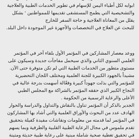
ابوابه لكل أطباء اليمن للإسهام في تطوير الخدمات الطبية والعلاجية
والتشخيصية التي يطمح المستشفى تقديمها للممواطنين ‘ بشكل
يقلل من المعاناة العلاجية و حاجة السفر للخارج
للبحث عن العلاج في التخصصات والأجهزة غير الموجودة داخل البلد.
ووعد معصار المشاركين في المؤتمر الأول بلقاء آخر في المؤتمر
العلمي السنوي الثاني والذي سيحمل مفاجآت جديدة وسيكون على
مستوى متطور من الخدمات الطبية التي لم تكن متوفرة حتى الآن.
مشيداً بالجهود الكبيرة للجنة العلمية ومختلف اللجان التحضيرية
للمؤتمر والتي بذلت جهوداً كبيرة وفعّالة أسهمت بدرجة عالية في
النجاح الكبير الذي حققه المؤتمر بالشراكة مع المجلس الطبي
الأعلى والرعاية الرسمية من الحكومة .
الجدير بالذكر أن المؤتمر تناول بالنقاش والتداول والدراسة والحوار
الهادف عدد من البحوث والأوراق العلمية والتي أشاد بها المشاركون
في المؤتمر لما قدمته من معلومات ونقاشات مفيدة كفيلة بتحقيق
تقدم ملموس في مجال الرعاية الطبية القلبية والطرفية وبما يسهم
في تحقيق تغطية صحية شاملة مبنية على رعاية طبية حديثة ومتينة