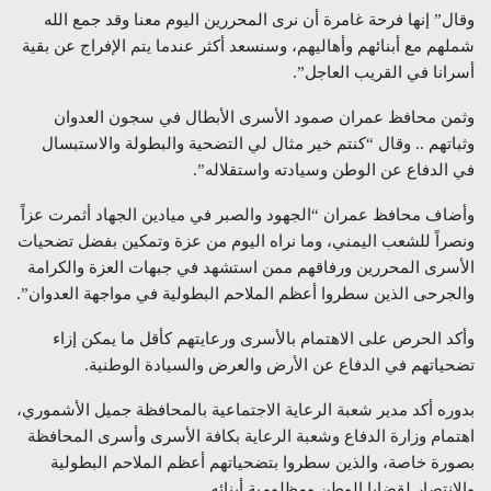
وقال” إنها فرحة غامرة أن نرى المحررين اليوم معنا وقد جمع الله
شملهم مع أبنائهم وأهاليهم، وسنسعد أكثر عندما يتم الإفراج عن بقية
أسرانا في القريب العاجل”.
وثمن محافظ عمران صمود الأسرى الأبطال في سجون العدوان
وثباتهم .. وقال “كنتم خير مثال لي التضحية والبطولة والاستبسال
في الدفاع عن الوطن وسيادته واستقلاله”.
وأضاف محافظ عمران “الجهود والصبر في ميادين الجهاد أثمرت عزاً
ونصراً للشعب اليمني، وما نراه اليوم من عزة وتمكين بفضل تضحيات
الأسرى المحررين ورفاقهم ممن استشهد في جبهات العزة والكرامة
والجرحى الذين سطروا أعظم الملاحم البطولية في مواجهة العدوان”.
وأكد الحرص على الاهتمام بالأسرى ورعايتهم كأقل ما يمكن إزاء
تضحياتهم في الدفاع عن الأرض والعرض والسيادة الوطنية.
بدوره أكد مدير شعبة الرعاية الاجتماعية بالمحافظة جميل الأشموري،
اهتمام وزارة الدفاع وشعبة الرعاية بكافة الأسرى وأسرى المحافظة
بصورة خاصة، والذين سطروا بتضحياتهم أعظم الملاحم البطولية
والانتصار لقضايا الوطن ومظلومية أبنائه.