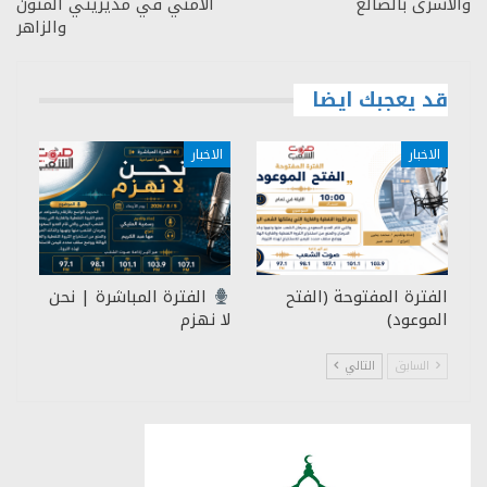
والأسرى بالضالع
الأمني في مديريتي المتون
والزاهر
قد يعجبك ايضا
الاخبار
الاخبار
الفترة المفتوحة (الفتح
الفترة المباشرة | نحن
الموعود)
لا نهزم
السابق
التالي