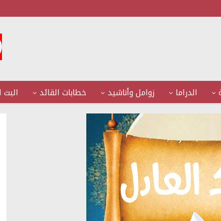
الدراما
زوامل وأناشيد
خطابات القائد
البث ا