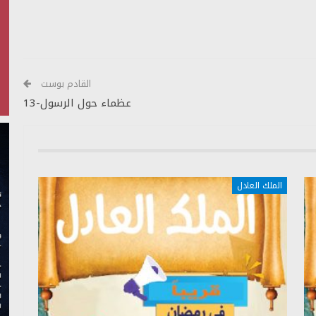
الأسهم
أعلى/
أسفل
لزيادة
أو
القادم بوست
خفض
عظماء حول الرسول-13
مستوى
الصوت.
الملك العادل