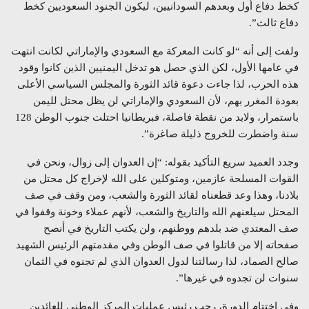
كخط دفاع أول وبعدهم السودانيين، ليكون الجنود السعوديين كخط
دفاع ثالث”.
ولفت إلى أنه “لو كانت المعركة مع السعودي والإماراتي لكانت انتهت
في عامها الأول، لكن الذي حصل هو تدخل اليمنيين الذين كانوا وقود
هذه الحرب، لذا جاءت دعوة قائد الثورة والمجلس السياسي الأعلى
بعودة المغرر بهم، لأن السعودي والإماراتي لن يظل محتل لليمن
باستمرار، ولابد من نقطة فاصلة، فبريطانيا احتلت جنوب الوطن 128
سنة واضطرت للخروج ذليلة صاغرة”.
وجدد العميد سريع التأكيد بقوله: “إن العدوان إلى زوال، ونحن في
القوات المسلحة عازمين، ومتوكلين على الله لإخراج كل محتل من
بلادنا، وهذا وعد قطعناه لقائد الثورة والشعب، ومن وقف في صف
المحتل سيلعنهم الله والتاريخ والشعب، لأنهم عملاء وخونة وقفوا في
صف المعتدي ضد بلدهم ووطنهم، ولن يكتب التاريخ في أنصح
صفحاته إلا من قاتلوا في صف الوطن وفي مقدمتهم الرئيس الشهيد
صالح الصماد، لذا رسالتنا لدول العدوان الذي لم تجنوه في الثمان
سنوات لن تجدوه في غيرها”.
وفي اختتام الدورة، رحب رئيس عمليات المركز الوطني للعائدين