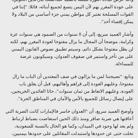
على عودة المغرر بهم لأن اليمن يتسع لجميع أبنائه، قائلا: “إننا في
القوات المسلحة نعتبر كل مواطن يمني جزء أساسي من البلاد ولا
يمكن إقصاء أحد”.
وأشار العميد سريع، إلى أن 8 سنوات من الصمود هي سنوات عزة
وكرامة، موضحا أن المجال ما يزال مفتوحا لعودة المغرر بهم، لكنه
لن يظل مفتوحا بشكل دائم، وسيتم تطبيق نصوص القانون اليمني
على من تأخر واستمر في صفوف العدوان، وسيكونون عرضة
للمساءلة.
وتابع: “نصيحتنا لمن ما يزالون في صف المعتدين أن الباب ما زال
مفتوحا، وعليهم العودة إلى قراهم وأهاليهم، قبل أن يغلق باب
العودة، وعليهم الاتعاظ من ثمان سنوات”، حاثا العائدين الخريجين،
على إيصال رسائل للجميع بالأمن والأمان في المناطق الحرة”.
وأوضح العميد سريع، أن “العدوان خاسر فالإمارات كانت الضربة التي
أعاقتها هي ضربة صافر ومنذ ذلك الحين استعاضت بضباط ارتباط
ولم يعد لها وجود في الميدان، وكما هو الحال بالنسبة للسعودية،
تخلت حتى عن حدودها واستبدلت المقاتلين على حدودها بيمنيين،