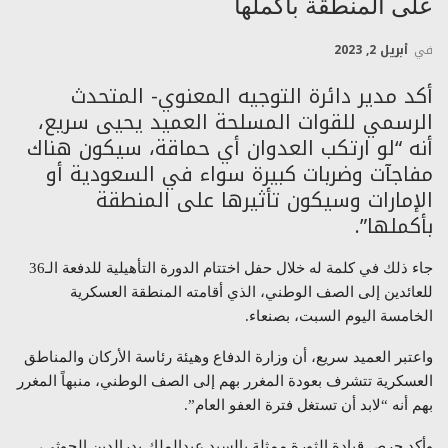
على المنطقة بأكملها
في
أبريل 2, 2023
أكد مدير دائرة التوجيه المعنوي- المتحدث
الرسمي للقوات المسلحة العميد يحيى سريع،
أنه “لو ارتكب العدوان أي حماقة، سيكون هناك
مفاجآت وضربات كبيرة سواء في السعودية أو
الإمارات وسيكون تأثيرها على المنطقة
بأكملها”.
جاء ذلك في كلمة له خلال حفل اختتام الدورة التأهيلية للدفعة الـ36
للعائدين إلى الصف الوطني، الذي أقامته المنطقة العسكرية
الخامسة اليوم السبت، بصنعاء.
واعتبر العميد سريع، أن وزارة الدفاع وهيئة رئاسة الأركان والمناطق
العسكرية تتشرف بعودة المغرر بهم إلى الصف الوطني، منبهاً المغرر
بهم أنه “لابد أن تستغل فترة العفو العام”.
وأكد حرص قيادة الثورة ممثلة بالسيد عبدالملك بدرالدين الحوثي،