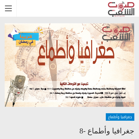
جغرافيا وأطماع
جغرافيا وأطماع -8