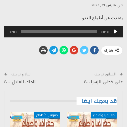
في
مارس 31, 2023
يتحدث عن أطماع العدو
مشغل
00:00
00:00
الصوت
شارك
السابق بوست
القادم بوست
على خطى الزهراء-8
الملك العادل – 8
قد يعجبك ايضا
جغرافيا وأطماع
جغرافيا وأطماع