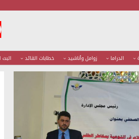
الدراما
زوامل وأناشيد
خطابات القائد
البث ا