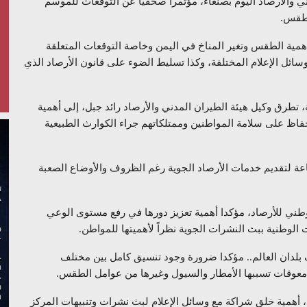
دني والأرصاد اليوم بصنعاء، مؤتمراً صحفياً عن التوقعات للموسم
لطقس.
همية الطقس وتغير المناخ في اليمن وخاصة التوقعات المتعلقة
ائل الإعلام المختلفة، وكذا تسليط الضوء على قانون الأرصاد الذي
تطرق وكيل هيئة الطيران المدني والأرصاد رائد جبل، إلى أهمية
حفاظ على سلامة المواطنين وممتلكاتهم جراء الكوارث الطبيعية
إلى أن القطاع يعمل بشكل منتظم وعلى مدار 24 ساعة لتقديم خدمات الأرصاد الجوية رغم الظروف والأوضاع الصعبة
وطني للأرصاد، مؤكدا أهمية تعزيز دورها في رفع مستوى الوعي
 الوطنية ببث النشرات الجوية نظراً لأهميتها للمواطن.
 بلدان العالم.. مؤكدا ضرورة وجود تنسيق كامل بين مختلف
 معوقات تسببها الأمطار والسيول وغيرها من عوامل الطقس.
 أهمية خلق شراكة مع وسائل الإعلام لبث نشرات وتنبيهات المركز