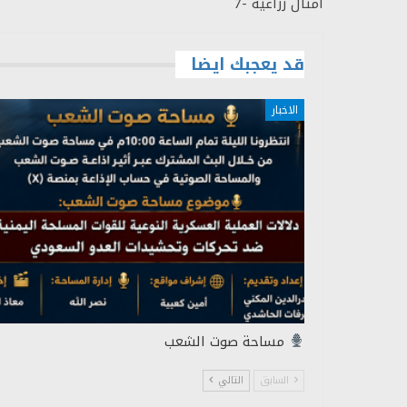
أمثال زراعية -7
قد يعجبك ايضا
الاخبار
مساحة صوت الشعب
السابق
التالي