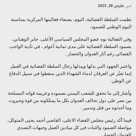
في
مارس 28, 2023
نظمت السلطة القضائية، اليوم، بصنعاء فعاليتها المركزية بمناسبة
اليوم الوطني للصمود.
وفي الفعالية نوه عضو المجلس السياسي الأعلى، جابر الوهباني،
بصمود السلطة القضائية على مدى ثمانية أعوام ، في تأدية الواجب
القضائي رغم آثار العدوان والحصار .
واعتبر الجهود التي بذلها ويبذلها رجال السلطة القضائية في العمل
إنما تعبّر عن العرفان لدماء الشهداء الذين سقطوا في سبيل الدفاع
عن الوطن.
وأشار إلى ما تحقق للشعب اليمني بصموده وعزيمة قواته المسلحة
من نصر على دول تحالف العدوان بكل ما يمتلكونه من قوة وجبروت
وما أحدثوه من قتل وتدمير .
فيما أكد رئيس مجلس القضاء الاعلى، القاضي أحمد يحيى المتوكل،
مواصلة الصمود والثبات في كل ميادين العمل وجبهات التصدي
للعدوان الحصار.