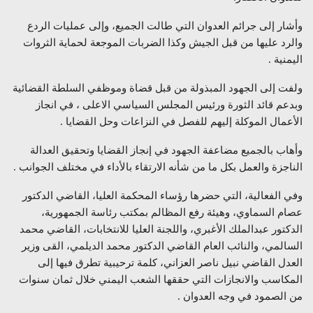
وأشار إلى جرائم العدوان التي طالت الجميع، وإلى عمليات الردع
والرد عليها من قبل الجيش وكذا الضربات الموجعة لحماية الثروات
اليمنية .
ولفت إلى الجهود المبذولة من قبل قضاة وموظفي السلطة القضائية
وبدعم قائد الثورة ورئيس المجلس السياسي الاعلى ، في انجاز
الأعمال الموكلة إليهم للفصل في النزاعات وحل القضايا .
وأهاب بالجميع مضاعفة الجهود في إنجاز القضايا وتحقيق العدالة
الناجزة والعمل بكل ما من شأنه الارتقاء بالأداء في مختلف الجوانب .
وفي الفعالية، التي حضرها رؤساء المحكمة العليا، القاضي الدكتور
عصام السماوي، وهيئة رفع المظالم بمكتب رئاسة الجمهورية،
الدكتور عبدالملك الأغبري، واللجنة العليا للانتخابات، القاضي محمد
السالمي، والنائب العام القاضي الدكتور محمد الديلمي، القى وزير
العدل القاضي نبيل ناصر العزاني، كلمة ترحيبية تطرق فيها إلى
المكاسب والانجازات التي حققها الشعب اليمني خلال ثمان سنوات
من الصمود في وجه العدوان .