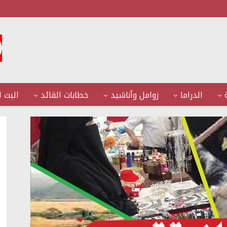
الدراما
زوامل وأناشيد
خطابات القائد
البث ا