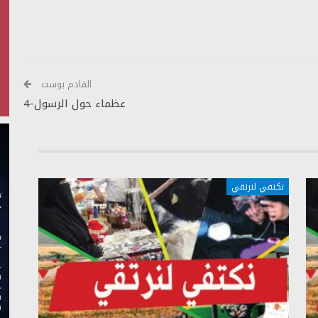
الأسهم
أعلى/
أسفل
لزيادة
أو
القادم بوست
خفض
عظماء حول الرسول-4
مستوى
الصوت.
نكتفي لنرتقي