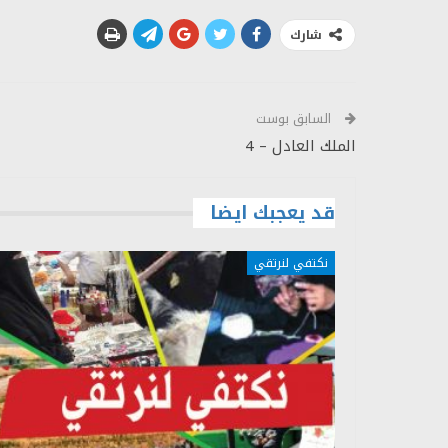
شارك
السابق بوست
الملك العادل – 4
قد يعجبك ايضا
نكتفي لنرتقي