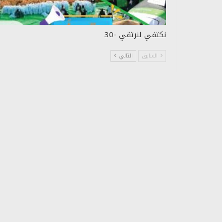
نكتفي لنرتقي -30
السابق
التالي