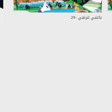
نكتفي لنرتقي -29