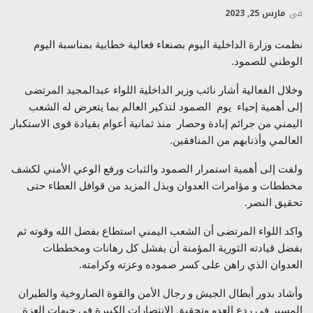
في
مارس 25, 2023
نظمت وزارة الداخلية اليوم بصنعاء فعالية خطابية بمناسبة اليوم
الوطني للصمود.
وخلال الفعالية أشار نائب وزير الداخلية اللواء عبدالمجيد المرتضى
إلى أهمية إحياء يوم الصمود لتذكير العالم بما يتعرض له الشعب
اليمني من جرائم إبادة وحصار منذ ثمانية أعوام بقيادة قوى الاستكبار
العالمي وأذنابهم من المنافقين.
ولفت إلى أهمية استمرار الصمود والثبات ورفع الوعي الأمني لكشف
مخططات و مؤامرات العدوان وبذل المزيد من قوافل العطاء حتى
تحقيق النصر.
واكد اللواء المرتضى أن الشعب اليمني استطاع بفضل الله وقوته ثم
بفضل قيادته الثورية المؤمنة أن يفشل كل رهانات ومخططات
العدوان الذي راهن على كسر صموده وعزته وكرامته.
وأشاد بدور أبطال الجيش و رجال الأمن والقوة الصاروخية والطيران
المسير في ردع العدو وتحقيق الانتصارات الكبيرة في جبهات العزة