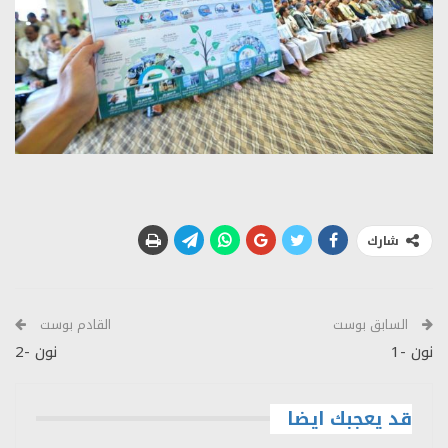
شارك
السابق بوست
القادم بوست
نون -1
نون -2
قد يعجبك ايضا