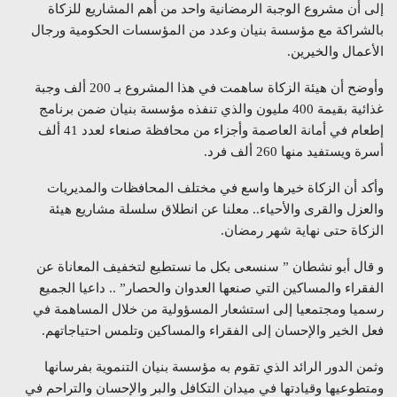
إلى أن مشروع الوجبة الرمضانية واحد من أهم المشاريع للزكاة
بالشراكة مع مؤسسة بنيان وعدد من المؤسسات الحكومية ورجال
الأعمال والخيرين.
وأوضح أن هيئة الزكاة ساهمت في هذا المشروع بـ 200 ألف وجبة
غذائية بقيمة 400 مليون والذي تنفذه مؤسسة بنيان ضمن برنامج
إطعام في أمانة العاصمة وأجزاء من محافظة صنعاء لعدد 41 ألف
أسرة ويستفيد منها 260 ألف فرد.
وأكد أن الزكاة خيرها واسع في مختلف المحافظات والمديريات
والعزل والقرى والأحياء.. معلنا عن انطلاق سلسلة مشاريع هيئة
الزكاة حتى نهاية شهر رمضان.
و قال أبو نشطان ” سنسعى بكل ما نستطيع لتخفيف المعاناة عن
الفقراء والمساكين التي صنعها العدوان والحصار” .. داعيا الجميع
رسميا ومجتمعيا إلى استشعار المسؤولية من خلال المساهمة في
فعل الخير والإحسان إلى الفقراء والمساكين وتلمس احتياجاتهم.
وثمن الدور الرائد الذي تقوم به مؤسسة بنيان التنموية بفرسانها
ومتطوعيها وقيادتها في ميدان التكافل والبر والإحسان والتراحم في