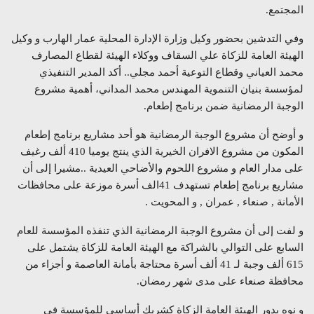
المجتمع.
وفي التدشين بحضور وكيل وزارة الإدارة المحلية عمار الهارب و وكيل
الهيئة العامة للزكاة علي السقاف ووكلاء الهيئة لقطاع المصارف
محمد العياني وقطاع التوعية أحمد مجلي.. أكد المدير التنفيذي
لمؤسسة بنيان التنموية المهندس محمد المداني، أهمية مشروع
الوجبة الرمضانية ضمن برنامج إطعام.
و أوضح أن مشروع الوجبة الرمضانية هو أحد مشاريع برنامج إطعام
المكون من مشروع الافران الخيرية الذي ينتج يوميا 410 ألف رغيف
على مدار العام و مشروع اللحوم والأضاحي العيدية ..مشيرا إلى أن
مشاريع برنامج إطعام تستهدف 41الف أسرة موزعة على محافظات
الأمانة , صنعاء , عمران , و المحويت .
و لفت إلى أن مشروع الوجبة الرمضانية الذي تنفذه المؤسسة للعام
السابع على التوالي بالشراكة مع الهيئة العامة للزكاة يشتمل على
615 ألف وجبة لـ 41 ألف أسرة محتاجة بأمانة العاصمة و أجزاء من
محافظة صنعاء على مدى شهر رمضان.
و نوه بدور الهيئة العامة الزكاة كشريك أساسي للمؤسسة في