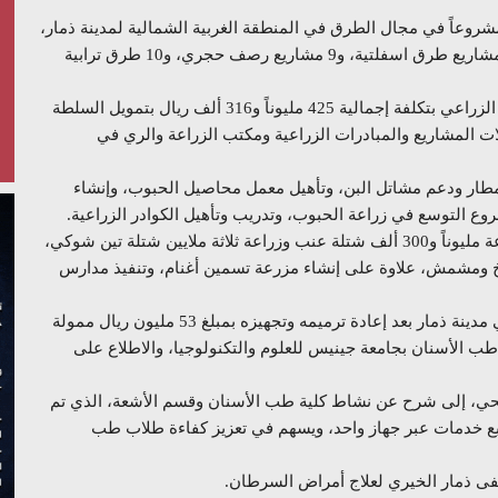
 افتتح رئيس الوزراء ومعه عدد من قيادات الدولة، 28 مشروعاً في مجال الطرق في المنطقة الغربية الشمالية لمدينة ذمار،
بتكلفة مليارين و114 مليوناً و888 ألف ريال، موزعة على 6 مشاريع طرق اسفلتية، و9 مشاريع رصف حجري، و10 طرق ترابية
كما افتتح رئيس الوزراء ومرافقوه، 36 مشروعاً في المجال الزراعي بتكلفة إجمالية 425 مليوناً و316 ألف ريال بتمويل السلطة
لات المشاريع والمبادرات الزراعية ومكتب الزراعة والري في
أمطار ودعم مشاتل البن، وتأهيل معمل محاصيل الحبوب، وإنشاء
ع التوسع في زراعة الحبوب، وتدريب وتأهيل الكوادر الزراعية.
كما تتضمن المشاريع الزراعية، التي تم افتتاحها، إنتاج وزراعة مليوناً و300 ألف شتلة عنب وزراعة ثلاثة ملايين شتلة تين شوكي،
اجيات، و25 ألف شتلة لوز وخوخ ومشمش، علاوة على إنشاء مزرعة تسمين أغنام، وتنفيذ مدارس
وافتتح رئيس الوزراء مستشفى السعادة للصحة النفسية في مدينة ذمار بعد إعادة ترميمه وتجهيزه بمبلغ 53 مليون ريال ممولة
 الأسنان بجامعة جينيس للعلوم والتكنولوجيا، والاطلاع على
حي، إلى شرح عن نشاط كلية طب الأسنان وقسم الأشعة، الذي تم
 أربع خدمات عبر جهاز واحد، ويسهم في تعزيز كفاءة طلاب طب
 ذمار الخيري لعلاج أمراض السرطان.