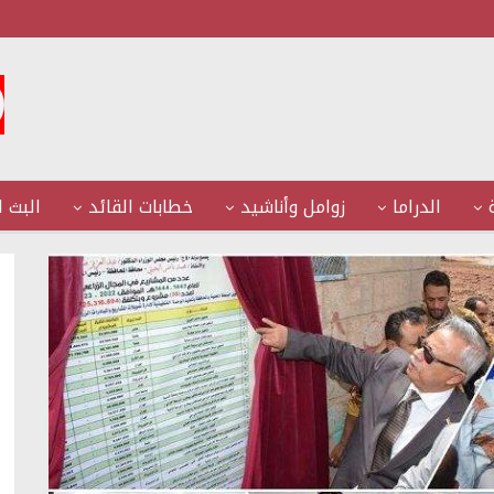
الدراما
زوامل وأناشيد
خطابات القائد
البث ا