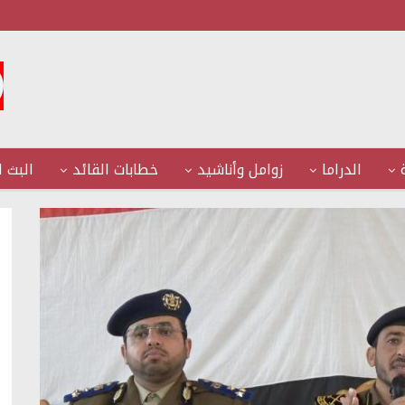
الدراما
زوامل وأناشيد
خطابات القائد
البث ا