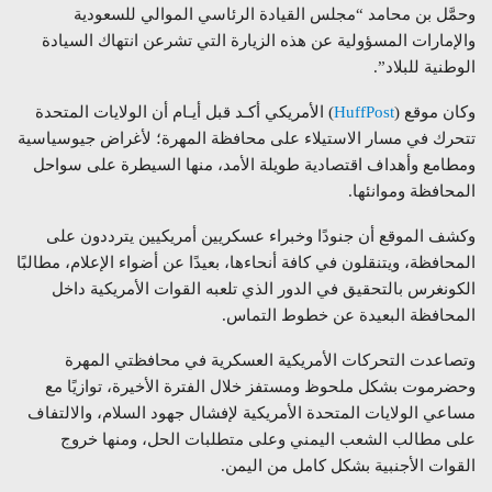
وحمَّل بن محامد “مجلس القيادة الرئاسي الموالي للسعودية
والإمارات المسؤولية عن هذه الزيارة التي تشرعن انتهاك السيادة
الوطنية للبلاد”.
وكان موقع (
HuffPost
) الأمريكي أكـد قبل أيـام أن الولايات المتحدة
تتحرك في مسار الاستيلاء على محافظة المهرة؛ لأغراض جيوسياسية
ومطامع وأهداف اقتصادية طويلة الأمد، منها السيطرة على سواحل
المحافظة وموانئها.
وكشف الموقع أن جنودًا وخبراء عسكريين أمريكيين يترددون على
المحافظة، ويتنقلون في كافة أنحاءها، بعيدًا عن أضواء الإعلام، مطالبًا
الكونغرس بالتحقيق في الدور الذي تلعبه القوات الأمريكية داخل
المحافظة البعيدة عن خطوط التماس.
وتصاعدت التحركات الأمريكية العسكرية في محافظتي المهرة
وحضرموت بشكل ملحوظ ومستفز خلال الفترة الأخيرة، توازيًا مع
مساعي الولايات المتحدة الأمريكية لإفشال جهود السلام، والالتفاف
على مطالب الشعب اليمني وعلى متطلبات الحل، ومنها خروج
القوات الأجنبية بشكل كامل من اليمن.