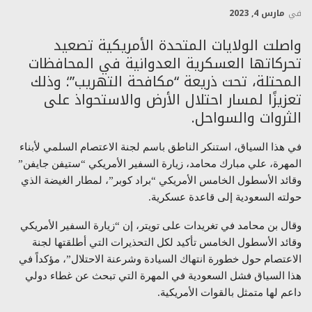
في
مارس 4, 2023
واصلت الولايات المتحدة الأمريكية تصعيد
تحركاتها العسكرية العدوانية في المحافظات
المحتلة، تحت ذريعة “مكافحة التهريب”؛ وذلك
تعزيزًا لمسار احتلال الأرض والاستحواذ على
الثروات والسواحل.
في هذا السياق، استنكر الناطق باسم لجنة الاعتصام السلمي لأبناء
المهرة، علي مبارك محامد، زيارة السفير الأمريكي “ستيفن جايفن”
وقائد الأسطول الخامس الأمريكي “براد كوبر”، لمطار الغيضة الذي
حولته السعودية إلى قاعدة عسكرية.
وقال بن محامد في تغريدات على تويتر، إن “زيارة السفير الأمريكي
وقائد الأسطول الخامس تأكيد لكل التحذيرات التي أطلقتها لجنة
الاعتصام حول خطورة انتهاك السيادة وشرعنة الاحتلال”، مؤكداً في
هذا السياق فشل السعودية في المهرة التي تبحث عن غطاء دولي
داعم لها متمثل بالقوات الأمريكية.