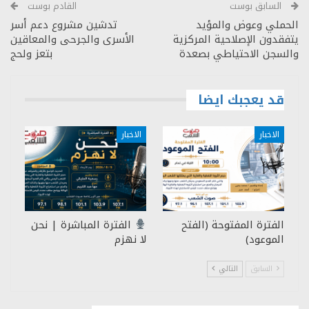
السابق بوست
القادم بوست
الحملي وعوض والمؤيد
تدشين مشروع دعم أسر
يتفقدون الإصلاحية المركزية
الأسرى والجرحى والمعاقين
والسجن الاحتياطي بصعدة
بتعز ولحج
قد يعجبك ايضا
الاخبار
الاخبار
الفترة المفتوحة (الفتح
الفترة المباشرة | نحن
الموعود)
لا نهزم
السابق
التالي