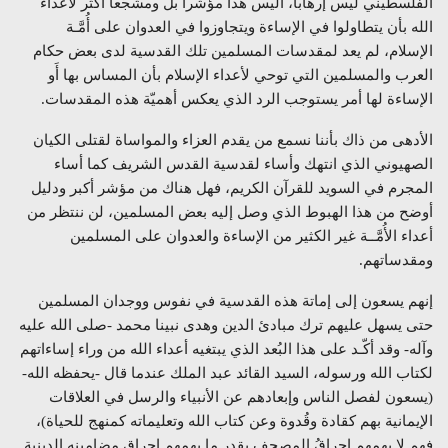
الفلسطيني ليس إرهاباً، أليس هذا مؤشراً بل ومشجِّعاً أكثر لأعداء
الله بأن يتطاولوا في الإساءة ويتجاوزوا في العدوان على أُمَّـة
الإسلام، لم يعد لمقدسات المسلمين تلك القدسية لدى بعض حكام
العرب والمسلمين التي توحي لأعداء الإسلام بأن المساس بها أَو
الإساءة لها أمر يستوجب الرد الذي يعكس أهميّة هذه المقدسات.
الأدهى من ذاك بأننا نسمع من يقدم العزاء والمواساة لقتلى الكيان
الصهيوني الذي انتهك وأساء لقدسية القدس الشريف كما أساء
المجرم في السويد للقرآن الكريم، فهل هناك من مؤشر أكبر ودليل
أوضح من هذا الهبوط الذي وصل إليه بعض المسلمين، لن ننتظر من
أعداء الأُمَّــة غير الكثير من الإساءة والعدوان على المسلمين
ومقدساتهم.
إنهم يسعون إلى إماتة هذه القدسية في نفوس ووجدان المسلمين
حتى يسهل عليهم ترك مبادئ الدين وهدى نبينا محمد -صلى الله عليه
وآله- وقد أكّـد على هذا البُعد الذي يبتغيه أعداء الله من وراء إساءاتهم
لكتاب الله ورسوله، السيد القائد عبد الملك عندما قال -يحفظه الله-
(يسعون لفصل الناس وإبعادهم عن الأنبياء والرسل في العلاقات
الإيمانية بهم كقادة وقُدوة وعن كتاب الله وتعليماته كمنهج للحياة)،
فهم لا يهمهم إحراقُ المصحف بقدر ما يهمهم إحراق مضامينه الدينية.