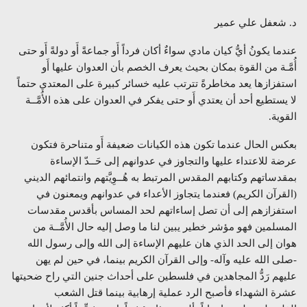
د. شعفل علي عمير
عندما يكونُ أيُّ كيان مادي سواءٌ أكان فرداً أَو جماعةً أَو دولةً أَو حتى
أُمَّـة من القوة بمكان بحيث يعرف الخصم بأن العدوان عليها أَو
استفزازها يعد مخاطرةً تترتب عليه خسائر كبيرة على المعتدي حتماً
لا يستطيع أحد أن يعتدي أَو حتى يفكر في العدوان على هذه الأُمَّــة
القوية.
بعكس الحال عندما تكون هذه الكيانات ضعيفة أَو متناحرة فتكون
عرضة للاعتداء عليها والتجاوز في عدوانهم إلى حَــدّ الإساءة
بمقدساتهم وكتابهم المقدس المرتبط به هُــوِيَّتهم وانتمائهم الديني
(القرآن الكريم) فعندما يتجاوز الأعداء في عدوانهم ويمعنون في
استفزازهم إلى أن تصل إساءاتهم لحد المساس بأقدس مقدسات
المسلمين فهو مؤشر خطير يبين لنا ما وصل إليه حال الأُمَّــة من
هوان إلى الحد الذي هان عليهم الإساءة إلى الله وإلى رسول الله
-صلى الله عليه وآله- وإلى القرآن الكريم بينما، في حين لم يهن
عليهم رَدُّ المجاهدين في فلسطين على أحداث جنين التي راح ضحيتها
عشرة الشهداء فأصبح الرد عملية إرهابية بينما قتل الشعب