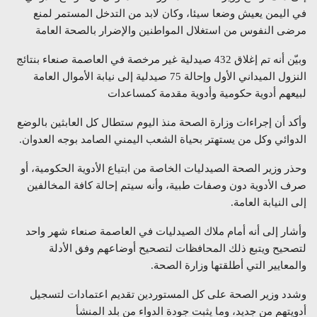
في اليمن يعيش وضعا سيئا، وكان لابد من التدخل المستمر لمنع
مرضى النفوس من استغلال المواطنين والإضرار بالصحة العامة
وبيّن أنه تم إغلاق 432 صيدلية غير مرخصة في العاصمة صنعاء بنتائج
النزول الميداني الأول وإحالة 75 صيدلية إلى نيابة الأموال العامة
لبيعهم أدوية حكومية وأدوية مقدمة كمساعدات
وأكد أن إجراءات وزارة الصحة منذ اليوم ستطال كل العابثين بالوضع
الدوائي وكل من يستهتر بحياة الشعب اليمني الصامد بوجه العدوان.
وحذر وزير الصحة الصيدليات الخاصة من ابتياع الأدوية الحكومية، أو
صرف الأدوية دون وصفات طبية، وأنه سيتم إحالة كافة المخالفين
إلى النيابة العامة.
وأشار إلى أنه أمام ملاك الصيدليات في العاصمة صنعاء شهر واحد
لتصحيح ويتبع ذلك المحافظات لتصحيح أوضاعهم وفق الأدلة
والمعايير التي أطلقتها وزارة الصحة.
وشدد وزير الصحة على كل المستوردين تقديم اعتمادات لتسجيل
أدويتهم من جديد، وما يثبت جودة الدواء من بلد المنشأ