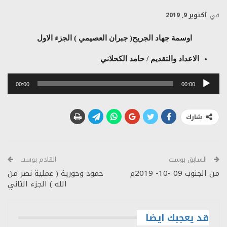
في
أكتوبر 9, 2019
اوسمة جهاد الجريح( جبران العصيمي ) الجزء الاول
الاعداد والتقديم / حامد الكحلاني
مشغل
00:00
00:00
الصوت
شارك
السابق بوست
القادم بوست
من الجنوب 09 -10- 2019م
حمود وحورية ( عملية نصر من
الله ) الجزء الثاني
قد يعجبك ايضا