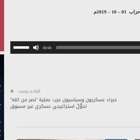
 10 – 2019م
استخدم
00:00
مفاتيح
الأسهم
أعلى/
أسفل
لزيادة
أو
القادم بوست
خفض
خبراء عسكريون وسياسيون عرب: عملية “نصر من الله”
تحوُّلٌ استراتيجي عسكري غير مسبوق
مستوى
الصوت.