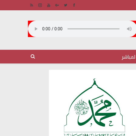
لمباشر