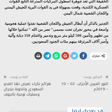
الخفيفة التي تعد جوهرة أسطول المركبات المدرعة التابع للقوات
العسكرية الكندية، وقعت بسهولة في يد القوات البرية للجيش اليمني
واللجان الشعبية شمال اليمن.
الجدير بالذكر أن أبطال الجيش واللجان الشعبية نفذوا عملية هجومية
واسعة في محور نجران تحت مسمى” نصر من الله ” تمكنوا خلالها
من تطهير وتأمين 500 كيلو متر مربع وتدمير واغتنام 350 دبابة وآلية
وأسر آلاف المرتزقة بينهم مئات الجنود السعوديين.
شارك
السابق بوست
القادم بوست
النور المبين الأحزاب 02 – 10
هزائم نكراء تعرض لها العدو
– 2019م
السعودي والخونة بنجران
وعمليات نوعية بالجوف
قد يعجبك ايضا