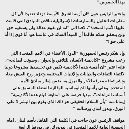
بهذا الخصوص.”
واعتبر الرئيس عون “ان أزمة الشرق الأوسط تزداد تعقيدا لأن كل
مقاربات الحلول والممارسات الإسرائيلية تناقض المبادئ التي قامت
عليها الأمم المتحدة”، لافتا الى “انه لن تقوم عدالة ولن يستقيم حق
ولن يتحقق سلام طالما أن المبدأ السائد في عالمنا هو: أنا قوي إذا أنا
على حق!”.
وإذ شكر رئيس الجمهورية “الدول الأعضاء في الامم المتحدة التي
رعت مشروع “اكاديمية الانسان للتلاقي والحوار”، وصوتت لصالحه”،
فإنه اعتبر “ان أهمية هذه الأكاديمية تكمن في تجسيدها مشروعا دوليا
لالتقاء الثقافات والديانات والإتنيات المختلفة وتعزيز روح العيش معا،
ونشر ثقافة معرفة الآخر والقبول به، ضمن إطار مبادئ الأمم
المتحدة، وعلى رأسها الدبلوماسية الوقائية للقضاء المسبق على
أسباب النزاعات”، مبديا حرصه على “متابعة قيام هذه الأكاديمية”،
إيمانا منه “بأن السلام الحقيقي هو ذاك الذي يقوم بين البشر لا على
الورق، وبدور لبنان ورسالته.”
مواقف الرئيس عون جاءت في الكلمة التي القاها، بأسم لبنان، امام
الجمعية العامة للامم المتحدة في نيويورك، في دورتها الرابعة