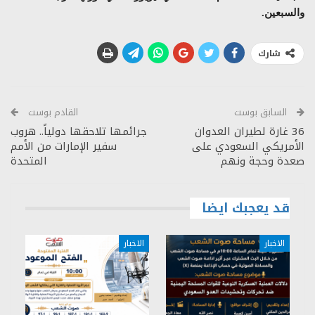
والسبعين.
شارك
السابق بوست
القادم بوست
36 غارة لطيران العدوان
جرائمها تلاحقها دولياً.. هروب
الأمريكي السعودي على
سفير الإمارات من الأمم
صعدة وحجة ونهم
المتحدة
قد يعجبك ايضا
الاخبار
الاخبار