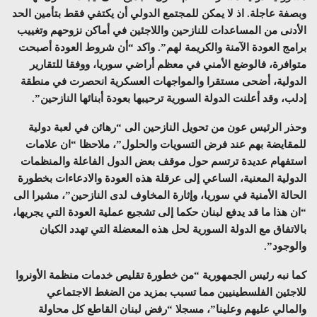
وبصفة عاجلة. اذ لا يمكن للمجتمع الدولي أن يكتفي فقط بتأمين الحد
الأدنى من المساعدات للنازحين واللاجئين في أماكن نزوحهم وتغييب
برامج العودة الآمنة والكريمة لهم”. واكد “أن شروط العودة أصبحت
متوافرة، فالوضع الأمني في معظم أراضي سوريا، ووفقا للتقارير
الدولية، أضحى مستقرا والمواجهات العسكرية انحصرت في منطقة
إدلب، وقد أعلنت الدولة السورية ترحيبها بعودة أبنائها النازحين”.
وحذر الرئيس عون من تحويل النازحين الى “رهائن في لعبة دولية
للمقايضة بهم عند فرض التسويات والحلول”، ملاحظا “ان علامات
استفهام عديدة ترتسم حول موقف بعض الدول الفاعلة والمنظمات
الدولية المعنية، الساعي إلى عرقلة هذه العودة والادعاءات بخطورة
الحالة الأمنية في سوريا، وإثارة المخاوف لدى النازحين”، مشيرا الى
“ان هذا ما قد يدفع لبنان حكما إلى تشجيع عملية العودة التي يجريها،
بالاتفاق مع الدولة السورية لحل هذه المعضلة التي تهدد الكيان
والوجود”.
كما نبه رئيس الجمهورية “من خطورة تقليص خدمات منظمة الأونروا
للاجئين الفلسطينيين مما تسبب بمزيد من الضغط الاجتماعي
والمالي عليهم وعلينا”، مسجلا “رفض لبنان القاطع كل محاولة