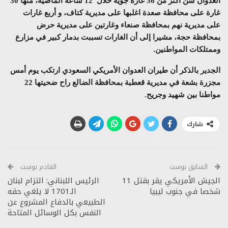
العدوان شن أكثر من 36 غارة جوية خلال 12 ساعة الماضية، منها 30
غارة على محافظة صعدة اغلبها على مديرية كتاف، و أربع غارات
على مديرية نهم بمحافظة صنعاء وغارتين على مديرية حرض
بمحافظة حجة، مشيرا إلى أن الغارات تسببت بدمار كبير في مزارع
وممتلكات المواطنين.
الجدير بالذكر أن طيران العدوان الأمريكي السعودي ارتكب يوم أمس
مجزرة بشعة في مديرية قعطبة بمحافظة الضالع راح ضحيتها 22
مواطنا بين شهيد وجريح.
شارك
السابق بوست
القادم بوست
الجيش الأمريكي يقر بقتل 11
الرئيس اللبناني: التزام لبنان
شخصا في جنوب ليبيا
الـ1701 لا يلغي حقه
الطبيعي بالدفاع المشروع عن
النفس بكل الوسائل المتاحة