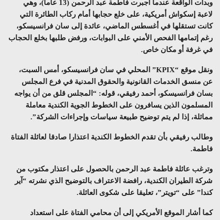
وبدأت الواقعة عندما أجبرت فاطمة عبد الرحمن (13 عاما)، وهي
لاعبة إسكواش أمريكية، على خلع حجابها أمام ركاب الطائرة التي
كانت تستقلها في أغسطس الماضي، عائدة إلى سان فرانسيسكو،
رغم إتمامها الفحص الأمني على البوابات، ورفض طلبها بخلع الحجاب
في غرفة أو مكان خاص.
ونقل موقع “
KPIX
” المحلي في سان فرانسيسكو، أمس السبت،
عن منسق الخدمات القانونية والحقوق المدنية في فرع المجلس
بسان فرانسيسكو، أحمد رفيقي، قوله: “المجلس قلق من أن يواجه
المسلمون الذين يسافرون على الخطوط الجوية الكندية معاملة
مماثلة، إذا لم يتم توضيح طبيعة سياسات وإجراءات الشركة”.
وطالب رفيقي بأن تقدم الخطوط الكندية اعتذارا صادقا لعائلة الفتاة
فاطمة.
وترغب عائلة فاطمة عبد الرحمن بالحصول على اعتذار مكتوب من
شركة الطيران الكندية، رافضة الاعتراف بالتوضيح الذي نشرته “آير
كندا” على “تويتر”، تعليقا على شكوى العائلة.
كما أشار الموقع الأمريكي إلى أن محامي الفتاة على استعداد