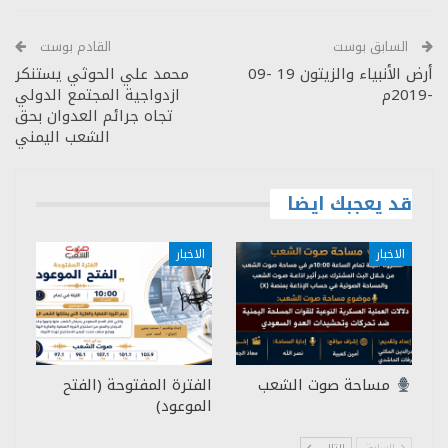
السابق بوست
القادم بوست
أرض الأنبياء والزيتون 19 -09
محمد علي الحوثي يستنكر
-2019م
ازدواجية المجتمع الدولي
تجاه جرائم العدوان بحق
الشعب اليمني
قد يعجبك ايضا
الاخبار
الاخبار
مساحة صوت الشعب
الفترة المفتوحة (الفتح
الموعود)