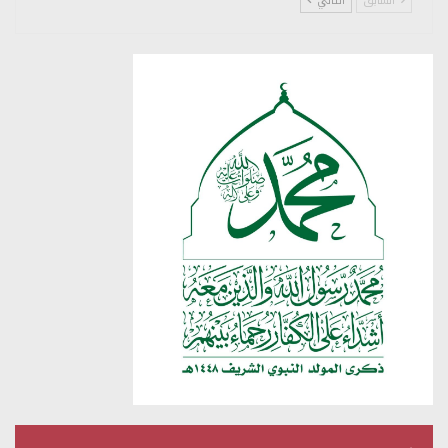
السابق
التالي