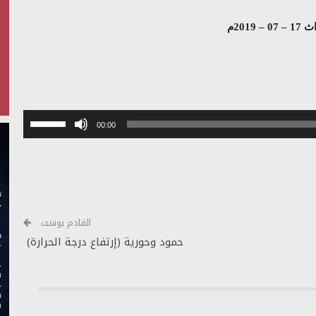
 2019م
استخدم
00:00
مفاتيح
الأسهم
أعلى/
أسفل
لزيادة
أو
القادم بوست
خفض
حمود وحورية (إرتفاع درجة الحرارة)
مستوى
الصوت.