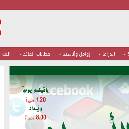
الدراما
زوامل وأناشيد
خطابات القائد
البث ا