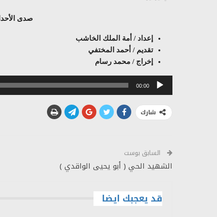
صدى الأحداث 17 – 07 –
إعداد / أمة الملك الخاشب
تقديم / أحمد المختفي
إخراج / محمد رسام
مشغل
00:00
الصوت
شارك
السابق بوست
الشهيد الحي ( أبو يحيى الواقدي )
قد يعجبك ايضا