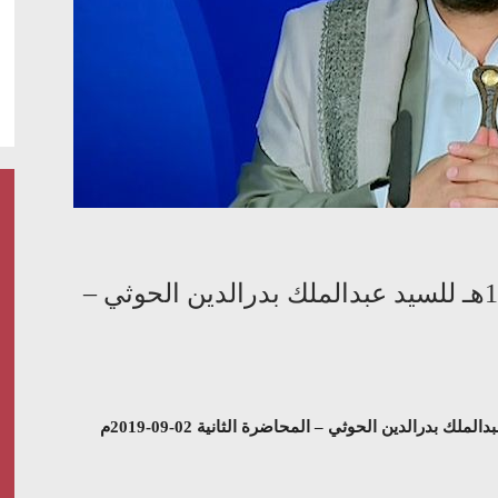
سلسلة محاضرات الهجرة النبوية 1441هـ للسيد عبدالملك بدرالدين الحوثي –