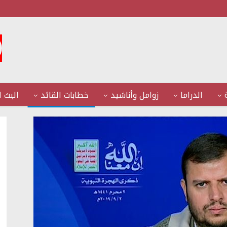
الدراما
زوامل وأناشيد
خطابات القائد
البث ا