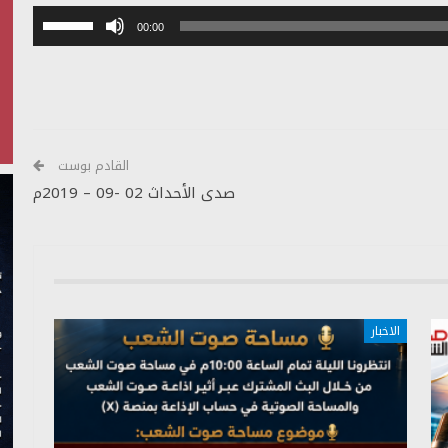
استخدم
00:00
مفاتيح
الأسهم
أعلى/
أسفل
لزيادة
أو
القادم بوست
خفض
صدى الأحداث 02 -09 – 2019م
مستوى
الصوت.
الاخبار