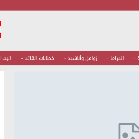
الدراما
زوامل وأناشيد
خطابات القائد
البث ا